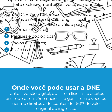
feito exclusivamente para você, estudante!
Com o DNE você terá descontos incríveis, pagando
apenas a metade do valor original do ingresso.
Este benefício é válido para:
Cinemas e Teatros;
Parques e Zoológicos;
Shows e Eventos;
Estádios e muito mais.
Onde você pode usar a DNE
Tanto a versão digital, quanto a física, são aceitas
em todo o território nacional e garantem a você os
mesmo direitos a descontos de -50% do valor
original do ingresso.