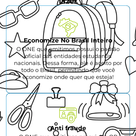
lazer
Economize No Brasil Inteiro
O DNE que emitimos possui o padrão
oficial das entidades estudantis
nacionais. Dessa forma, ele é aceito por
todo o Brasil, permitindo que você
economize onde quer que esteja!
Anti fraude