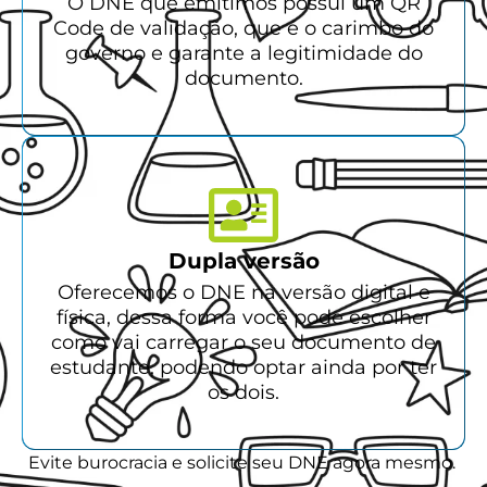
O DNE que emitimos possui um QR
Code de validação, que é o carimbo do
governo e garante a legitimidade do
documento.
Dupla versão
Oferecemos o DNE na versão digital e
física, dessa forma você pode escolher
como vai carregar o seu documento de
estudante, podendo optar ainda por ter
os dois.
Evite burocracia e solicite seu DNE agora mesmo.