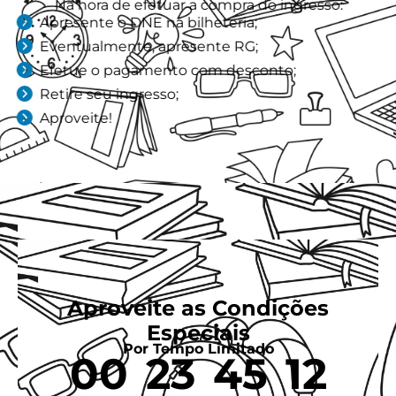
Na hora de efetuar a compra do ingresso:
Apresente o DNE na bilheteria;
Eventualmente, apresente RG;
Efetue o pagamento com desconto;
Retire seu ingresso;
Aproveite!
Aproveite as Condições
Especiais
Por Tempo Limitado
00
23
45
10